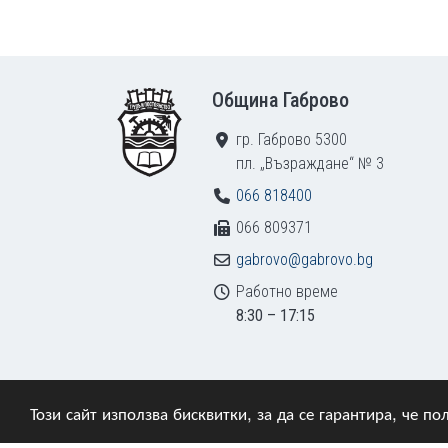
Footer
Община Габрово
гр. Габрово 5300
пл. „Възраждане“ № 3
066 818400
066 809371
gabrovo@gabrovo.bg
Работно време
8:30 – 17:15
Този сайт използва бисквитки, за да се гарантира, че 
© 2009–2026 Община Габрово. Всички права зап