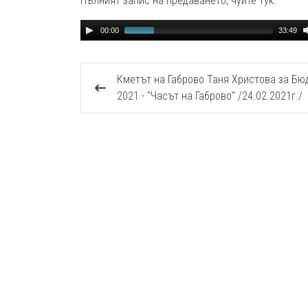
Пълният запис на предаването, чуйте тук:
Audio
00:00
33:49
Player
Кметът на Габрово Таня Христова за Бю
2021 - "Часът на Габрово" /24.02.2021г./