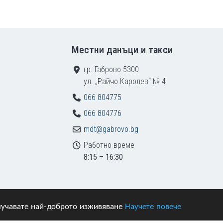
Местни данъци и такси
гр. Габрово 5300
ул. „Райчо Каролев“ № 4
066 804775
066 804776
mdt@gabrovo.bg
Работно време
8:15 – 16:30
получавате най-доброто изживяване
Научете повече
азени.