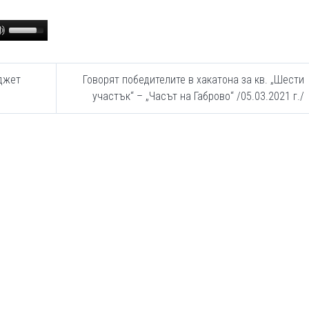
Use
Up/Down
Arrow
keys
джет
Говорят победителите в хакатона за кв. „Шести
to
участък“ – „Часът на Габрово“ /05.03.2021 г./
increase
or
decrease
volume.