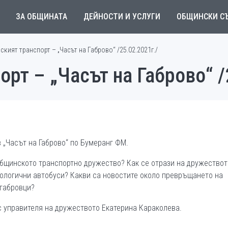
ЗА ОБЩИНАТА
ДЕЙНОСТИ И УСЛУГИ
ОБЩИНСКИ С
кият транспорт – „Часът на Габрово“ /25.02.2021г./
рт – „Часът на Габрово“ /
в „Часът на Габрово“ по Бумеранг ФМ.
общинското транспортно дружество? Как се отрази на дружествот
ологични автобуси? Какви са новостите около превръщането на
 габровци?
 с управителя на дружеството Екатерина Караколева.