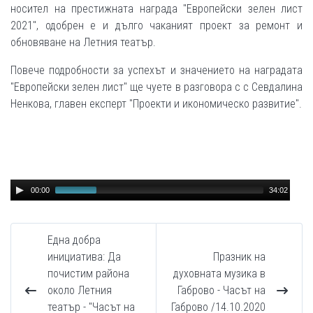
носител на престижната награда "Европейски зелен лист
2021", одобрен е и дълго чаканият проект за ремонт и
обновяване на Летния театър.
Повече подробности за успехът и значението на наградата
"Европейски зелен лист" ще чуете в разговора с с Севдалина
Ненкова, главен експерт "Проекти и икономическо развитие".
Audio
00:00
34:02
Player
Една добра
инициатива: Да
Празник на
почистим района
духовната музика в
около Летния
Габрово - Часът на
театър - "Часът на
Габрово /14.10.2020