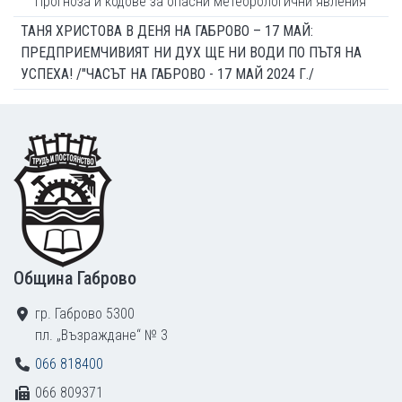
Прогноза и кодове за опасни метеорологични явления
ТАНЯ ХРИСТОВА В ДЕНЯ НА ГАБРОВО – 17 МАЙ:
ПРЕДПРИЕМЧИВИЯТ НИ ДУХ ЩЕ НИ ВОДИ ПО ПЪТЯ НА
УСПЕХА! /"ЧАСЪТ НА ГАБРОВО - 17 МАЙ 2024 Г./
Footer
Община Габрово
гр. Габрово 5300
пл. „Възраждане“ № 3
066 818400
066 809371