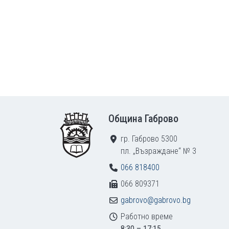
Footer
Община Габрово
гр. Габрово 5300
пл. „Възраждане“ № 3
066 818400
066 809371
gabrovo@gabrovo.bg
Работно време
8:30 – 17:15