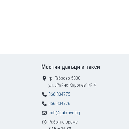
Местни данъци и такси
гр. Габрово 5300
ул. „Райчо Каролев“ № 4
066 804775
066 804776
mdt@gabrovo.bg
Работно време
8:15 – 16:30