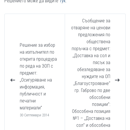
Решението може да видите
тук
.
Съобщение за
отваряне на ценови
предложения по
обществена
Решение за избор
поръчка с предмет:
на изпълнител по
„Доставка на сол и
открита процедура
пясък за
по реда на ЗОП с
обезледяване за
предмет:
нуждите на ОП
„Осигуряване на
„Благоустрояване“
информация,
гр. Габрово по две
публичност и
обособени
печатни
позиции”:
материали”
Обособена позиция
30 Септември 2014
№1 – „Доставка на
сол” и обособена