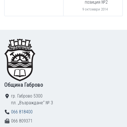
позиция №2
9 октомври 2014
Footer
Община Габрово
гр. Габрово 5300
пл. „Възраждане“ № 3
066 818400
066 809371