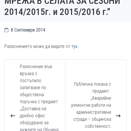
МРЕЖА В СЕЛАТА ЗА СЕЗОНИ
2014/2015г. и 2015/2016 г.”
8 Септември 2014
Разяснението може да видите от
тук.
Разяснение във
връзка с
постъпило
Публична покана с
запитване по
предмет :
обществена
„Аварийни
поръчка с предмет:
ремонтни работи на
„Доставка на
административни
дребно офис
сгради – общинска
оборудване за
собственост,
нуждите на Община