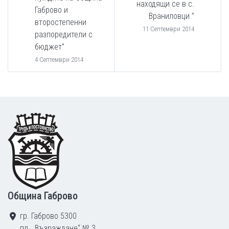
находящи се в с.
Габрово и
Враниловци ”
второстепенни
11 Септември 2014
разпоредители с
бюджет”
4 Септември 2014
Footer
Община Габрово
гр. Габрово 5300
пл. „Възраждане“ № 3