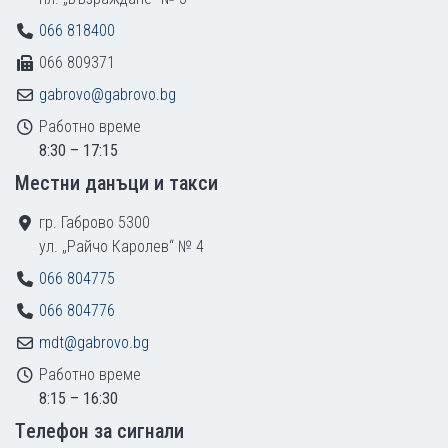
066 818400
066 809371
gabrovo@gabrovo.bg
Работно време
8:30 – 17:15
Местни данъци и такси
гр. Габрово 5300
ул. „Райчо Каролев“ № 4
066 804775
066 804776
mdt@gabrovo.bg
Работно време
8:15 – 16:30
Tелефон за сигнали