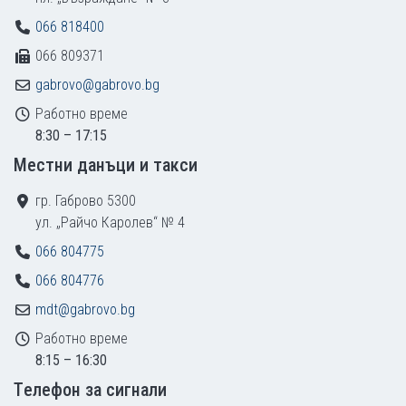
066 818400
066 809371
gabrovo@gabrovo.bg
Работно време
8:30 – 17:15
Местни данъци и такси
гр. Габрово 5300
ул. „Райчо Каролев“ № 4
066 804775
066 804776
mdt@gabrovo.bg
Работно време
8:15 – 16:30
Tелефон за сигнали