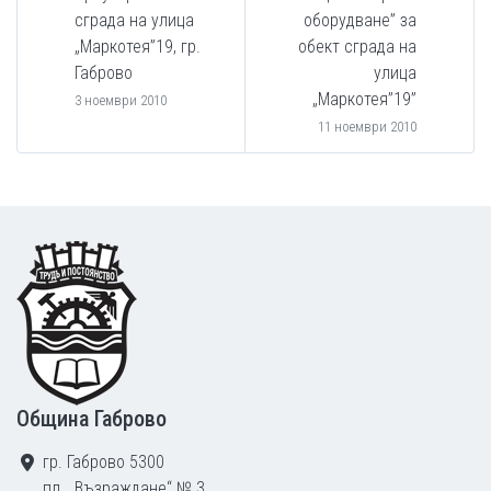
сграда на улица
оборудване” за
„Маркотея”19, гр.
обект сграда на
Габрово
улица
„Маркотея”19”
3 ноември 2010
11 ноември 2010
Footer
Община Габрово
гр. Габрово 5300
пл. „Възраждане“ № 3