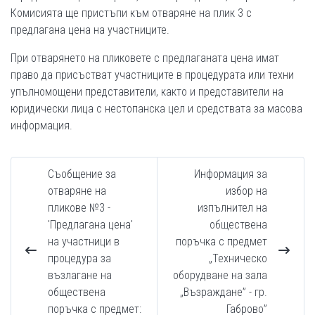
Комисията ще пристъпи към отваряне на плик 3 с
предлагана цена на участниците.
При отварянето на пликовете с предлаганата цена имат
право да присъстват участниците в процедурата или техни
упълномощени представители, както и представители на
юридически лица с нестопанска цел и средствата за масова
информация.
Съобщение за
Информация за
отваряне на
избор на
пликове №3 -
изпълнител на
'Предлагана цена'
обществена
на участници в
поръчка с предмет
процедура за
„Техническо
възлагане на
оборудване на зала
обществена
„Възраждане” - гр.
поръчка с предмет:
Габрово”