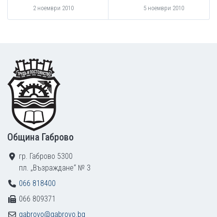
2 ноември 2010
5 ноември 2010
Footer
Община Габрово
гр. Габрово 5300
пл. „Възраждане“ № 3
066 818400
066 809371
gabrovo@gabrovo.bg