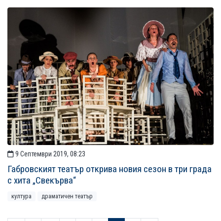
9 Септември 2019, 08:23
Габровският театър открива новия сезон в три града
с хита „Свекърва“
култура
драматичен театър