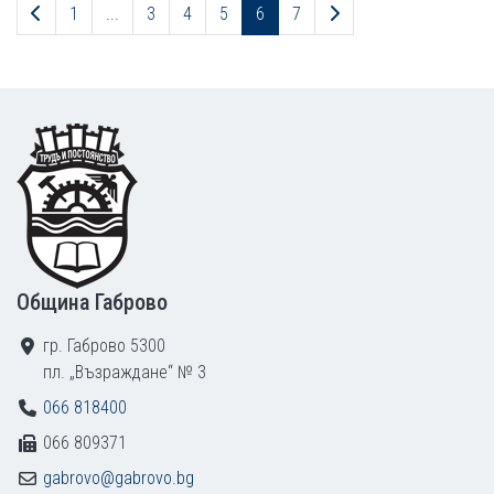
Предходна страница
Следваща страница
1
...
3
4
5
6
7
Footer
Община Габрово
гр. Габрово 5300
пл. „Възраждане“ № 3
066 818400
066 809371
gabrovo@gabrovo.bg