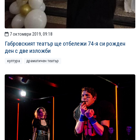
7 октомври 2019, 09:18
Габровският театър ще отбележи 74-я си рожден
ден с две изложби
култура
драматичен театър