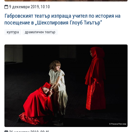
9 декември 2019, 10:10
Габровският театър изпраща учител по история на
посещение в „Шекспировия Глоуб Тиътър“
култура
драматичен театър