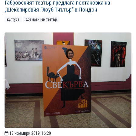
Габровският театър предлага постановка на
„Шекспировия Глоуб Тиътър“ в Лондон
култура
драматичен театър
18 ноември 2019, 16:20