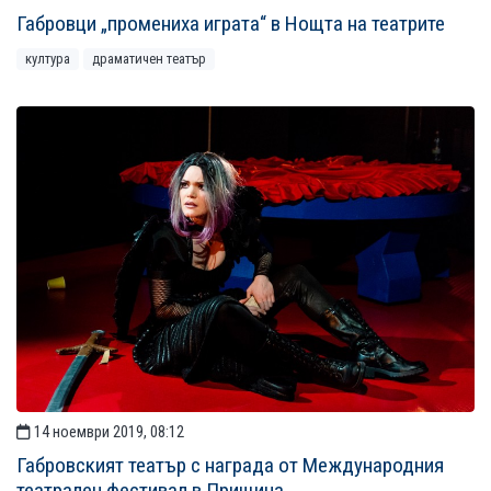
Габровци „промениха играта“ в Нощта на театрите
култура
драматичен театър
14 ноември 2019, 08:12
Габровският театър с награда от Международния
театрален фестивал в Прищина