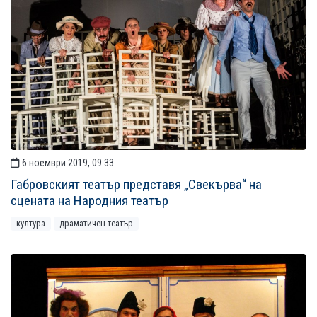
6 ноември 2019, 09:33
Габровският театър представя „Свекърва“ на
сцената на Народния театър
култура
драматичен театър