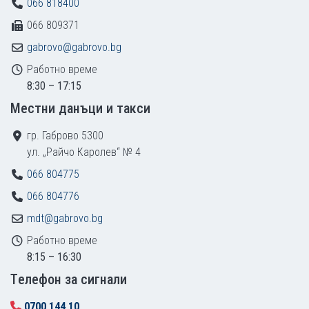
066 818400
066 809371
gabrovo@gabrovo.bg
Работно време
8:30 – 17:15
Местни данъци и такси
гр. Габрово 5300
ул. „Райчо Каролев“ № 4
066 804775
066 804776
mdt@gabrovo.bg
Работно време
8:15 – 16:30
Tелефон за сигнали
0700 144 10