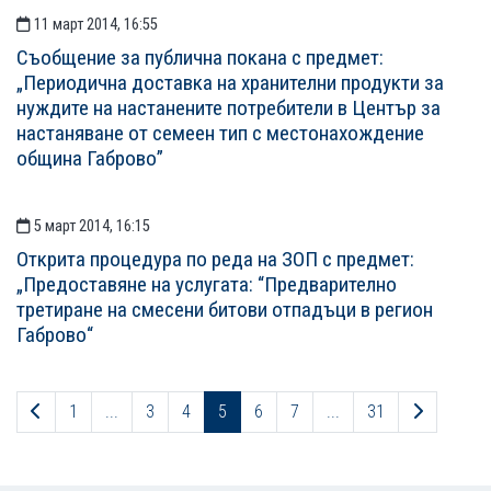
11 март 2014, 16:55
Съобщение за публична покана с предмет:
„Периодична доставка на хранителни продукти за
нуждите на настанените потребители в Център за
настаняване от семеен тип с местонахождение
община Габрово”
5 март 2014, 16:15
Открита процедура по реда на ЗОП с предмет:
„Предоставяне на услугaта: “Предварително
третиране на смесени битови отпадъци в регион
Габрово“
Предходна страница
Следващ
1
...
3
4
5
6
7
...
31