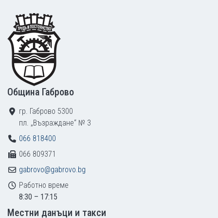
Footer
Община Габрово
гр. Габрово 5300
пл. „Възраждане“ № 3
066 818400
066 809371
gabrovo@gabrovo.bg
Работно време
8:30 – 17:15
Местни данъци и такси