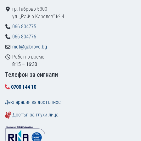
гр. Габрово 5300
ул. „Райчо Каролев“ № 4
066 804775
066 804776
mdt@gabrovo.bg
Работно време
8:15 – 16:30
Tелефон за сигнали
0700 144 10
Декларация за достъпност
Достъп за глухи лица