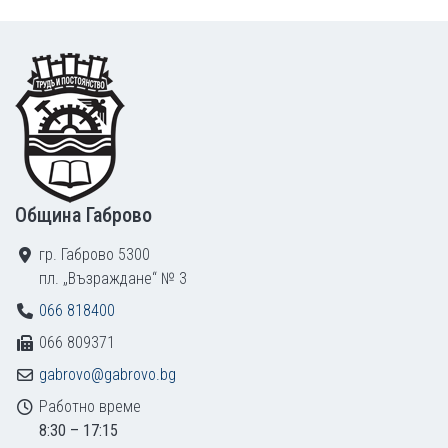
Footer
Община Габрово
гр. Габрово 5300
пл. „Възраждане“ № 3
066 818400
066 809371
gabrovo@gabrovo.bg
Работно време
8:30 – 17:15