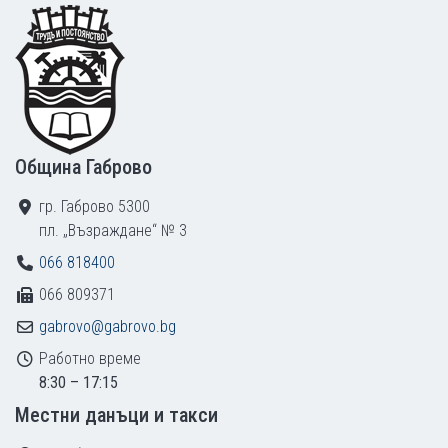
Footer
Община Габрово
гр. Габрово 5300
пл. „Възраждане“ № 3
066 818400
066 809371
gabrovo@gabrovo.bg
Работно време
8:30 – 17:15
Местни данъци и такси