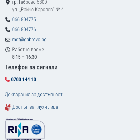
гр. Габрово 5300
ул. „Райчо Каролев“ № 4
066 804775
066 804776
mdt@gabrovo.bg
Работно време
8:15 – 16:30
Tелефон за сигнали
0700 144 10
Декларация за достъпност
Достъп за глухи лица