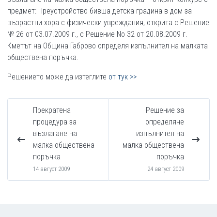
предмет: Преустройство бивша детска градина в дом за
възрастни хора с физически увреждания, открита с Решение
№ 26 от 03.07.2009 г., с Решение Nо 32 от 20.08.2009 г.
Кметът на Община Габрово определя изпълнител на малката
обществена поръчка.
Решението може да изтеглите
от тук >>
Прекратена
Решение за
процедура за
определяне
възлагане на
изпълнител на
малка обществена
малка обществена
поръчка
поръчка
14 август 2009
24 август 2009