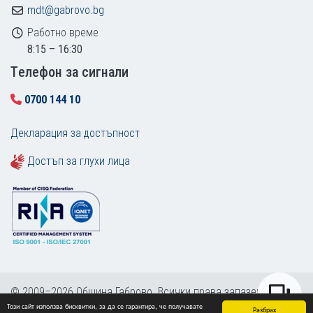
mdt@gabrovo.bg
Работно време
8:15 – 16:30
Tелефон за сигнали
0700 144 10
Декларация за достъпност
Достъп за глухи лица
© 2009–2026 Община Габрово. Всички права запазени.
Този сайт използва бисквитки, за да се гарантира, че получавате
Карта на сайта
Разбрах