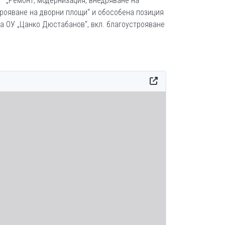
 – „Ремонт, модернизация, внедряване на
трояване на дворни площи“ и обособена позиция
а ОУ „Цанко Дюстабанов“, вкл. благоустрояване