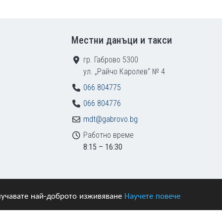
Местни данъци и такси
гр. Габрово 5300
ул. „Райчо Каролев“ № 4
066 804775
066 804776
mdt@gabrovo.bg
Работно време
8:15 – 16:30
получавате най-доброто изживяване
Научете повече
азени.