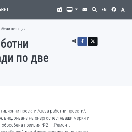
ЪВЕТ
EN
собени позиции
аботни
ади по две
стиционни проекти /фаза работни проекти/,
ия, внедряване на енергоспестяващи мерки и
и обособена позиция №2 - „Ремонт,