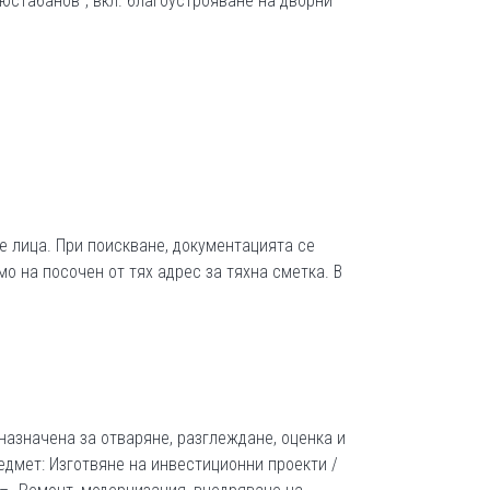
юстабанов“, вкл. благоустрояване на дворни
е лица. При поискване, документацията се
 на посочен от тях адрес за тяхна сметка. В
, назначена за отваряне, разглеждане, оценка и
едмет: Изготвяне на инвестиционни проекти /