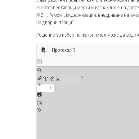
фаза работни проекти/, както и технически пас
енергоспестяващи мерки и изграждане на достъп
№2 - „Ремонт, модернизация, внедряване на ене
на дворни площи“.
Решение за избор на изпълнител може да види
Протокол 1