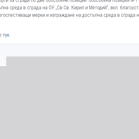
порти за сгради по две обособени позиции: обособена позиция №1
на среда в сграда на ОУ „Св.Св. Кирил и Методий“, вкл. благоус
ргоспестяващи мерки и изграждане на достъпна среда в сграда н
те
тук.