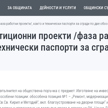
ЗА ОБЩИНАТА
ДЕЙНОСТИ И УСЛУГИ
ОБЩИНСКИ С
аза работни проекти/, както и технически паспорти за сгради по две обо
тиционни проекти /фаза р
технически паспорти за сгр
изпълнител на обществена поръчка с предмет: Изготвяне на инве
обособени позиции: обособена позиция №1 – „Ремонт, модернизац
Св.Св. Кирил и Методий“, вкл. благоустрояване на дворни площи“ 