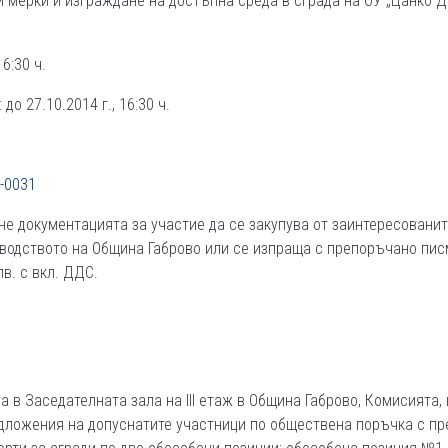
 мерки и изграждане на достъпна среда в сграда на ОУ „Цанко Д
6:30 ч.
о 27.10.2014 г., 16:30 ч.
-0031
ане документацията за участие да се закупува от заинтересованит
водството на Община Габрово или се изпраща с препоръчано писмо
в. с вкл. ДДС.
са в Заседателната зала на ІІІ етаж в Община Габрово, Комисията
дложения на допуснатите участници по обществена поръчка с пр