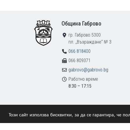
Footer
Община Габрово
гр. Габрово 5300
пл. „Възраждане“ № 3
066 818400
066 809371
gabrovo@gabrovo.bg
Работно време
8:30 – 17:15
Този сайт използва бисквитки, за да се гарантира, че 
© 2009–2026 Община Габрово. Всички права зап