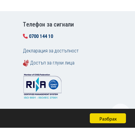
Tелефон за сигнали
0700 144 10
Декларация за достъпност
Достъп за глухи лица
Разбрах
Карта на сайта