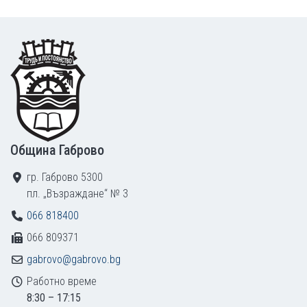
Footer
Община Габрово
гр. Габрово 5300
пл. „Възраждане“ № 3
066 818400
066 809371
gabrovo@gabrovo.bg
Работно време
8:30 – 17:15