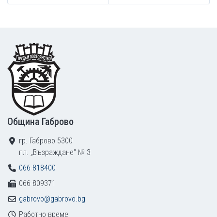
Footer
Община Габрово
гр. Габрово 5300
пл. „Възраждане“ № 3
066 818400
066 809371
gabrovo@gabrovo.bg
Работно време