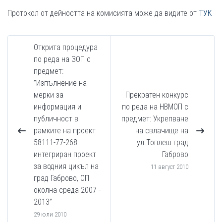
Протокол от дейността на комисията може да видите от
ТУК
Открита процедура
по реда на ЗОП с
предмет:
”Изпълнение на
мерки за
Прекратен конкурс
информация и
по реда на НВМОП с
публичност в
предмет: Укрепване
рамките на проект
на свлачище на
58111-77-268
ул.Топлеш град
интегриран проект
Габрово
за водния цикъл на
11 август 2010
град Габрово, ОП
околна среда 2007 -
2013”
29 юли 2010